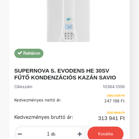
Raktáron
SUPERNOVA S. EVODENS HE 30SV
FŰTŐ KONDENZÁCIÓS KAZÁN SAVIO
Cikkszám
10364.1006
260 208 Ft
Kedvezményes nettó ár:
247 198 Ft
330 464 Ft
Kedvezményes bruttó ár:
313 941 Ft
Kosárba
db