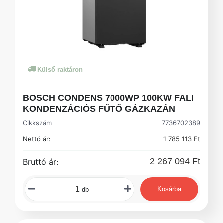
Külső raktáron
BOSCH CONDENS 7000WP 100KW FALI
KONDENZÁCIÓS FŰTŐ GÁZKAZÁN
Cikkszám
7736702389
Nettó ár:
1 785 113 Ft
2 267 094 Ft
Bruttó ár:
Kosárba
db