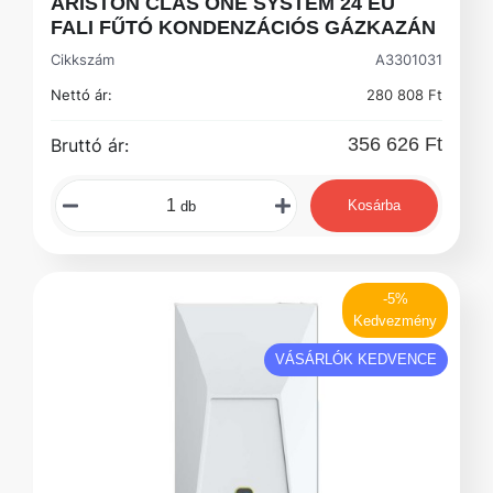
ARISTON CLAS ONE SYSTEM 24 EU
FALI FŰTÓ KONDENZÁCIÓS GÁZKAZÁN
Cikkszám
A3301031
Nettó ár:
280 808 Ft
356 626 Ft
Bruttó ár:
Kosárba
db
-5%
Kedvezmény
VÁSÁRLÓK KEDVENCE