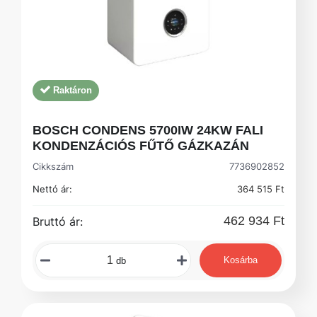
Raktáron
BOSCH CONDENS 5700IW 24KW FALI
KONDENZÁCIÓS FŰTŐ GÁZKAZÁN
Cikkszám
7736902852
Nettó ár:
364 515 Ft
462 934 Ft
Bruttó ár:
Kosárba
db