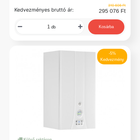
310 606 Ft
Kedvezményes bruttó ár:
295 076 Ft
Kosárba
db
-5%
Kedvezmény
Külső raktáron