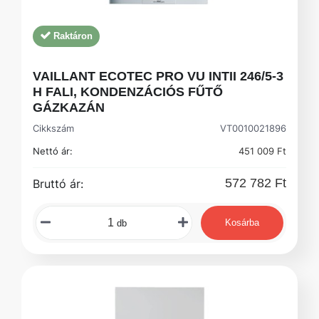
Raktáron
VAILLANT ECOTEC PRO VU INTII 246/5-3
H FALI, KONDENZÁCIÓS FŰTŐ
GÁZKAZÁN
Cikkszám
VT0010021896
Nettó ár:
451 009 Ft
572 782 Ft
Bruttó ár:
Kosárba
db