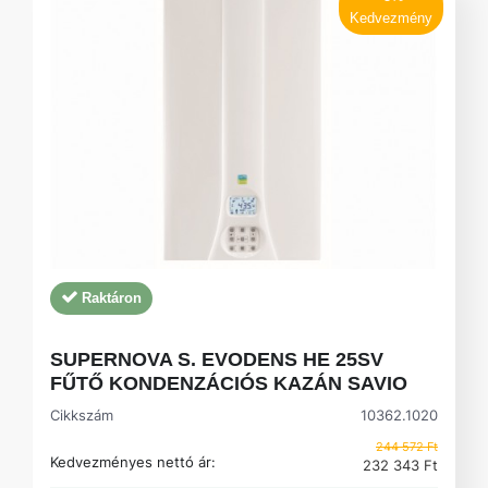
Kedvezmény
Raktáron
SUPERNOVA S. EVODENS HE 25SV
FŰTŐ KONDENZÁCIÓS KAZÁN SAVIO
Cikkszám
10362.1020
244 572 Ft
Kedvezményes nettó ár:
232 343 Ft