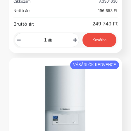
Cikkszám
A3301636
Nettó ár:
196 653 Ft
249 749 Ft
Bruttó ár:
Kosárba
db
VÁSÁRLÓK KEDVENCE