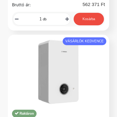
562 371 Ft
Bruttó ár:
Kosárba
db
VÁSÁRLÓK KEDVENCE
Raktáron