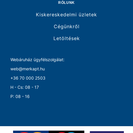
RÓLUNK
Kiskereskedelmi üzletek
Cégünkről
Letöltések
Webáruház ügyfélszolgálat:
web@merkapt.hu
+36 70 000 2503
H - Cs: 08 - 17
P: 08 - 16