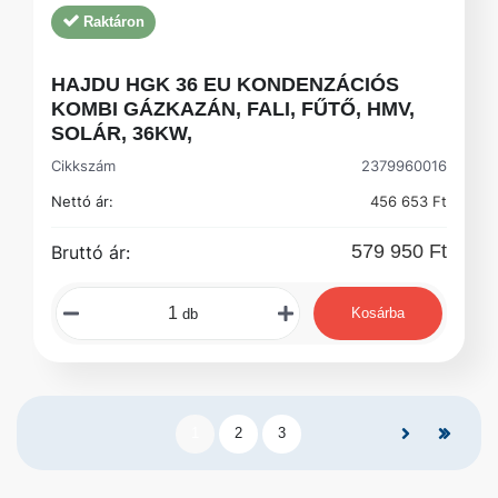
Raktáron
HAJDU HGK 36 EU KONDENZÁCIÓS
KOMBI GÁZKAZÁN, FALI, FŰTŐ, HMV,
SOLÁR, 36KW,
Cikkszám
2379960016
Nettó ár:
456 653 Ft
579 950 Ft
Bruttó ár:
Kosárba
db
1
2
3