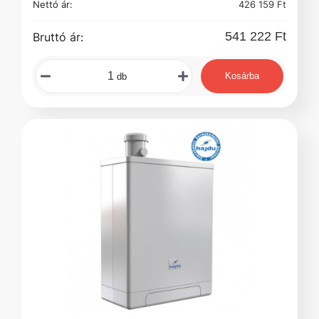
Nettó ár:
426 159 Ft
541 222 Ft
Bruttó ár:
Kosárba
db