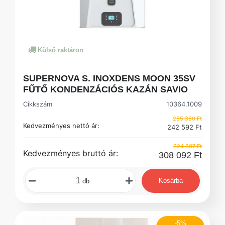
Külső raktáron
SUPERNOVA S. INOXDENS MOON 35SV
FŰTŐ KONDENZÁCIÓS KAZÁN SAVIO
Cikkszám
10364.1009
255 360 Ft
Kedvezményes nettó ár:
242 592 Ft
324 307 Ft
Kedvezményes bruttó ár:
308 092 Ft
Kosárba
db
-5%