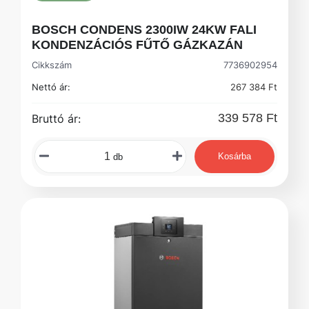
BOSCH CONDENS 2300IW 24KW FALI
KONDENZÁCIÓS FŰTŐ GÁZKAZÁN
Cikkszám
7736902954
Nettó ár:
267 384 Ft
339 578 Ft
Bruttó ár:
Kosárba
db