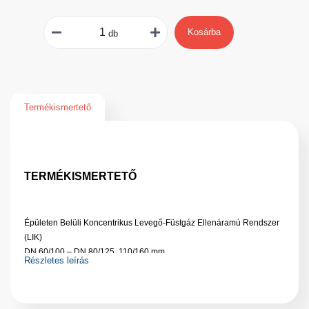
Kosárba
db
Termékismertető
TERMÉKISMERTETŐ
Épületen Belüli Koncentrikus Levegő-Füstgáz Ellenáramú Rendszer
(LIK)
DN 60/100 – DN 80/125 110/160 mm
Részletes leírás
Ferde tető borítás 25°-45° UNIVERZÁLIS
A képek csupán illusztrációk. A termék a valóságban eltérő lehet.